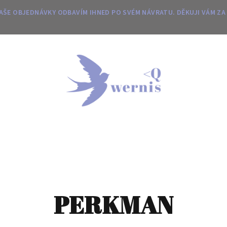
 VAŠE OBJEDNÁVKY ODBAVÍM IHNED PO SVÉM NÁVRATU. DĚKUJI VÁM ZA
PERKMAN