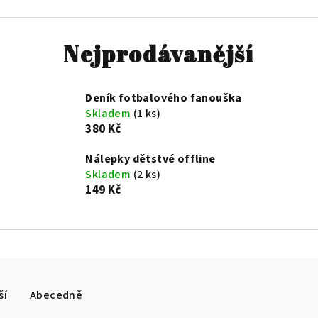
Nejprodávanější
Deník fotbalového fanouška
Skladem
(1 ks)
380 Kč
Nálepky dětstvé offline
Skladem
(2 ks)
149 Kč
ší
Abecedně