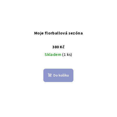
Moje florballová sezóna
380 Kč
Skladem
(1 ks)
Do košíku