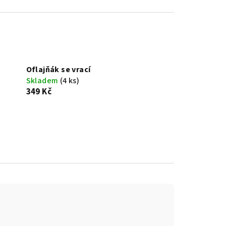
Oflajňák se vrací
Skladem
(4 ks)
349 Kč