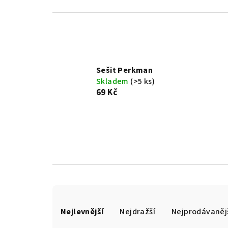
Sešit Perkman
Skladem
(>5 ks)
69 Kč
Ř
Nejlevnější
Nejdražší
Nejprodávaněj
a