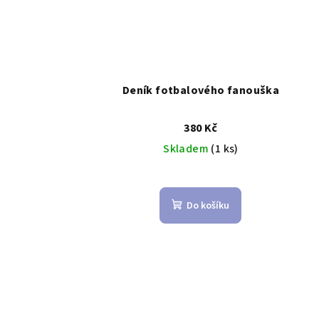
Deník fotbalového fanouška
380 Kč
Skladem
(1 ks)
Do košíku