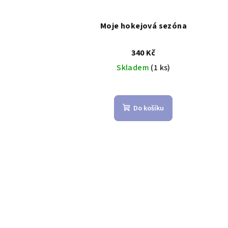
Moje hokejová sezóna
340 Kč
Skladem
(1 ks)
Do košíku