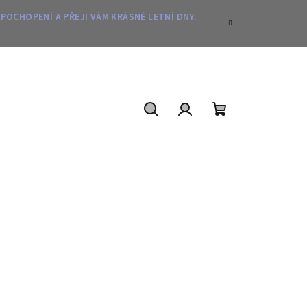
 POCHOPENÍ A PŘEJI VÁM KRÁSNÉ LETNÍ DNY.
Hledat
Přihlášení
Nákupní
košík