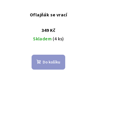
Oflajňák se vrací
349 Kč
Skladem
(4 ks)
Do košíku