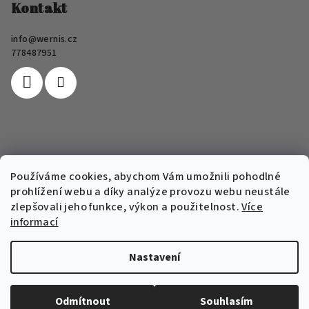
p
Kontakt
a
info
@
wernis.cz
t
778487951
í
Informace pro vás
Používáme cookies, abychom Vám umožnili pohodlné
prohlížení webu a díky analýze provozu webu neustále
FAQ
zlepšovali jeho funkce, výkon a použitelnost.
Více
Obchodní podmínky e-shopu Wernis
informací
Podmínky ochrany osobních údajů
Nastavení
Copyright 2026
Wernis
. Všechna práva vyhrazena.
Upravit
nastavení cookies
Odmítnout
Souhlasím