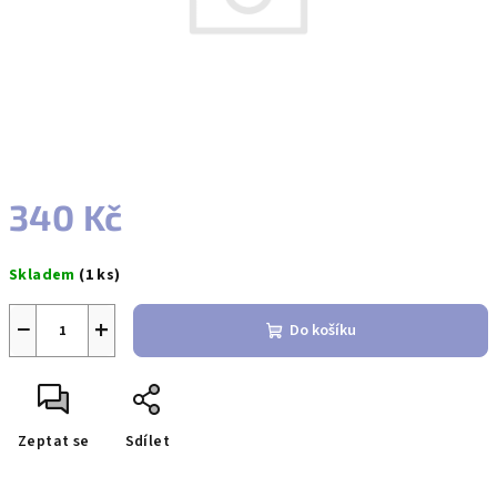
340 Kč
Měrná
Skladem
(1 ks)
cena:
−
+
Do košíku
Zeptat se
Sdílet