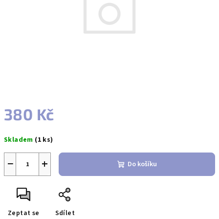
380 Kč
Měrná
Skladem
(1 ks)
cena:
−
+
Do košíku
Zeptat se
Sdílet