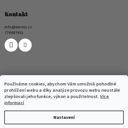
á
p
Kontakt
a
info
@
wernis.cz
t
778487951
í
Informace pro vás
Používáme cookies, abychom Vám umožnili pohodlné
prohlížení webu a díky analýze provozu webu neustále
FAQ
zlepšovali jeho funkce, výkon a použitelnost.
Více
Obchodní podmínky e-shopu Wernis
informací
Podmínky ochrany osobních údajů
Nastavení
Copyright 2026
Wernis
. Všechna práva vyhrazena.
Upravit