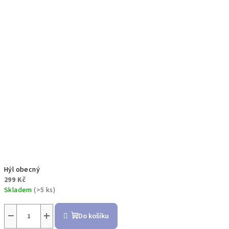
Hýl obecný
299 Kč
Skladem
(>5 ks)
−
+
Do košíku