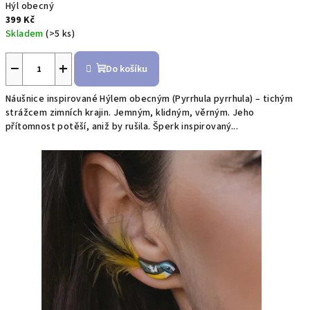
Hýl obecný
399 Kč
Skladem
(>5 ks)
Průměrné
hodnocení
−
+
Do košíku
produktu
je
Náušnice inspirované Hýlem obecným (Pyrrhula pyrrhula) – tichým
5,0
strážcem zimních krajin. Jemným, klidným, věrným. Jeho
z
přítomnost potěší, aniž by rušila. Šperk inspirovaný...
5
hvězdiček.