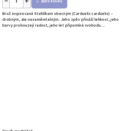
−
+
Do košíku
Brož inspirovaná Stehlíkem obecným (Carduelis carduelis) –
drobným, ale nezaměnitelným. Jeho zpěv přináší lehkost, jeho
barvy probouzejí radost, jeho let připomíná svobodu....