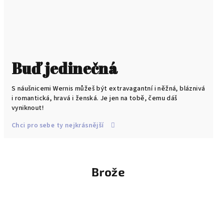
Buď jedinečná
S náušnicemi Wernis můžeš být extravagantní i něžná, bláznivá
i romantická, hravá i ženská. Je jen na tobě, čemu dáš
vyniknout!
Chci pro sebe ty nejkrásnější
Brože