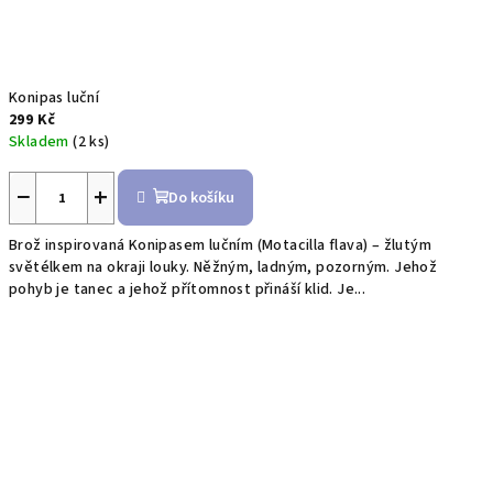
Konipas luční
299 Kč
Skladem
(2 ks)
−
+
Do košíku
Brož inspirovaná Konipasem lučním (Motacilla flava) – žlutým
světélkem na okraji louky. Něžným, ladným, pozorným. Jehož
pohyb je tanec a jehož přítomnost přináší klid. Je...