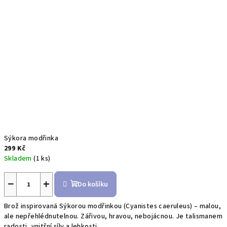
Sýkora modřinka
299 Kč
Skladem
(1 ks)
−
+
Do košíku
Brož inspirovaná Sýkorou modřinkou (Cyanistes caeruleus) – malou,
ale nepřehlédnutelnou. Zářivou, hravou, nebojácnou. Je talismanem
radosti, vnitřní síly a lehkosti....