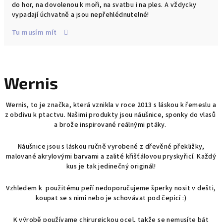
do hor, na dovolenou k moři, na svatbu i na ples. A vždycky
vypadají úchvatně a jsou nepřehlédnutelné!
Tu musím mít
Wernis
Wernis, to je značka, která vznikla v roce 2013 s láskou k řemeslu a
z obdivu k ptactvu. Našimi produkty jsou náušnice, sponky do vlasů
a brože inspirované reálnými ptáky.
Náušnice jsou s láskou ručně vyrobené z dřevěné překližky,
malované akrylovými barvami a zalité křišťálovou pryskyřicí. Každý
kus je tak jedinečný originál!
Vzhledem k použitému peří nedoporučujeme šperky nosit v dešti,
koupat se s nimi nebo je schovávat pod čepicí :)
K výrobě používame chirurgickou ocel, takže se nemusíte bát