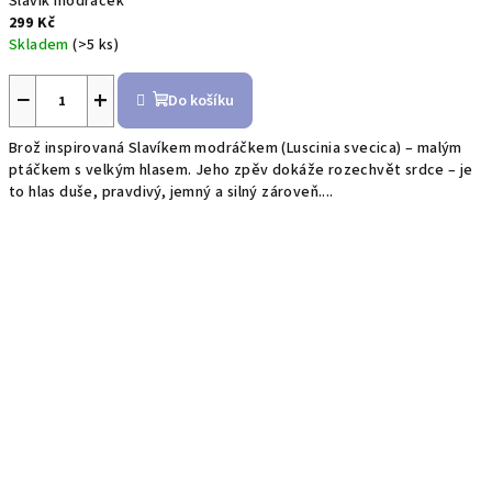
Slavík modráček
299 Kč
Skladem
(>5 ks)
−
+
Do košíku
Brož inspirovaná Slavíkem modráčkem (Luscinia svecica) – malým
ptáčkem s velkým hlasem. Jeho zpěv dokáže rozechvět srdce – je
to hlas duše, pravdivý, jemný a silný zároveň....