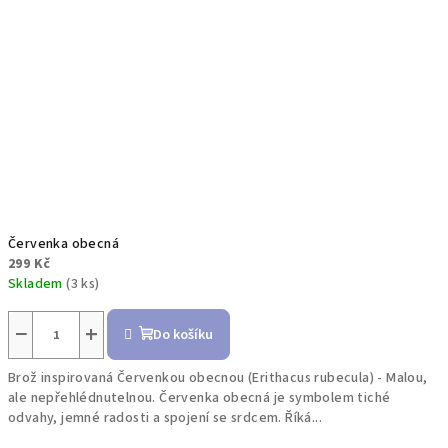
Červenka obecná
299 Kč
Skladem
(3 ks)
−
+
Do košíku
Brož inspirovaná Červenkou obecnou (Erithacus rubecula) - Malou,
ale nepřehlédnutelnou. Červenka obecná je symbolem tiché
odvahy, jemné radosti a spojení se srdcem. Říká...