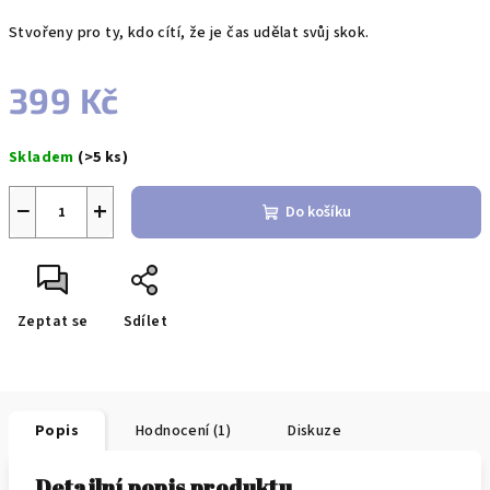
Stvořeny pro ty, kdo cítí, že je čas udělat svůj skok.
399 Kč
Měrná
Skladem
(>5 ks)
cena:
−
+
Do košíku
Zeptat se
Sdílet
Popis
Hodnocení (1)
Diskuze
Detailní popis produktu