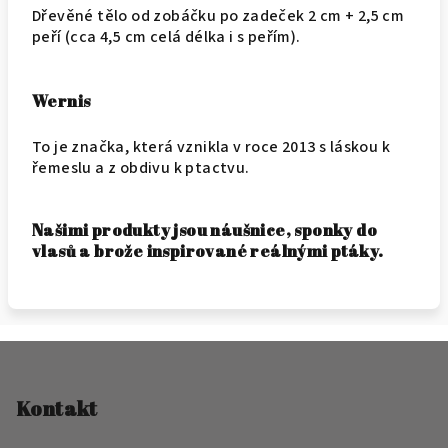
Dřevěné tělo od zobáčku po zadeček 2 cm + 2,5 cm
peří (cca 4,5 cm celá délka i s peřím).
Wernis
To je značka, která vznikla v roce 2013 s láskou k
řemeslu a z obdivu k ptactvu.
Našimi produkty jsou náušnice, sponky do
vlasů a brože inspirované reálnými ptáky.
Z
á
p
Kontakt
a