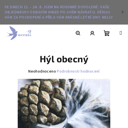
Přejít
VE DNECH 11. - 24. 8. JSEM NA RODINNÉ DOVOLENÉ. VAŠE
na
OBJEDNÁVKY ODBAVÍM IHNED PO SVÉM NÁVRATU. DĚKUJI
obsah
VÁM ZA POCHOPENÍ A PŘEJI VÁM KRÁSNÉ LETNÍ DNY. NELLY
Nákupní
Hledat
Přihlášení
Hýl obecný
košík
Průměrné
Neohodnoceno
Podrobnosti hodnocení
hodnocení
produktu
je
0,0
z
5
hvězdiček.