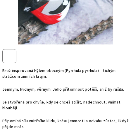
Brož inspirovaná Hýlem obecným (Pyrrhula pyrrhula) – tichým
strážcem zimních krajin.
Jemným, klidným, věrným. Jeho přítomnost potěší, aniž by rušila.
Je stvořená pro chvíle, kdy se chceš ztišit, nadechnout, vnímat
hlouběji.
Připomíná sílu vnitřního klidu, krásu jemnosti a odvahu zůstat, i když
přijde mráz.