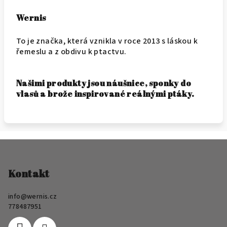
Wernis
To je značka, která vznikla v roce 2013 s láskou k
řemeslu a z obdivu k ptactvu.
Našimi produkty jsou náušnice, sponky do
vlasů a brože inspirované reálnými ptáky.
Z
á
p
Kontakt
a
info
@
wernis.cz
t
778487951
í