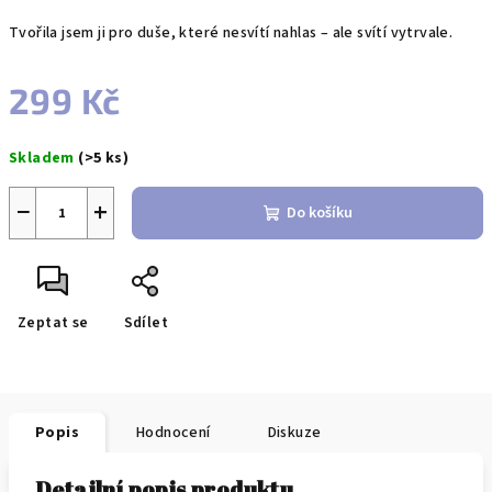
Tvořila jsem ji pro duše, které nesvítí nahlas – ale svítí vytrvale.
299 Kč
Měrná
Skladem
(>5 ks)
cena:
−
+
Do košíku
Zeptat se
Sdílet
Popis
Hodnocení
Diskuze
Detailní popis produktu