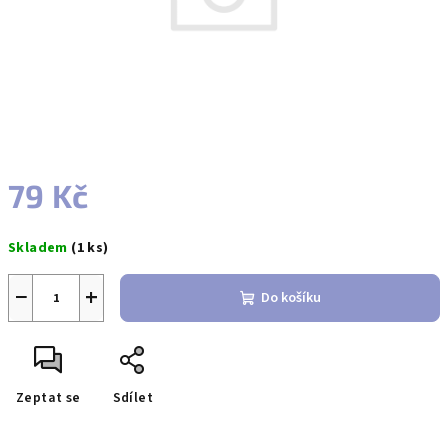
79 Kč
Měrná
Skladem
(1 ks)
cena:
−
+
Do košíku
Zeptat se
Sdílet