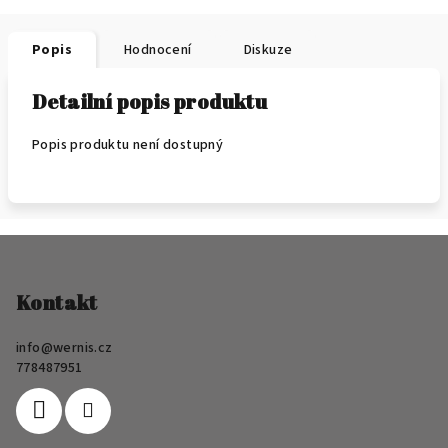
Popis
Hodnocení
Diskuze
Detailní popis produktu
Popis produktu není dostupný
Z
á
p
Kontakt
a
info
@
wernis.cz
t
778487951
í