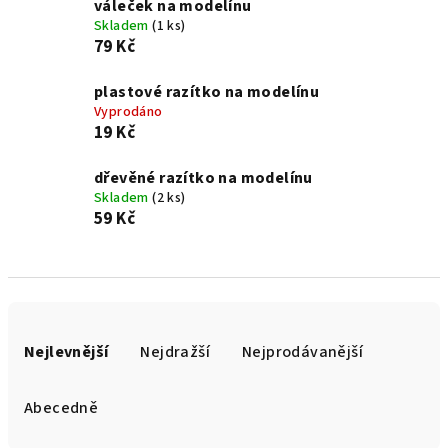
váleček na modelínu
Skladem
(1 ks)
79 Kč
plastové razítko na modelínu
Vyprodáno
19 Kč
dřevěné razítko na modelínu
Skladem
(2 ks)
59 Kč
Ř
a
Nejlevnější
Nejdražší
Nejprodávanější
z
e
Abecedně
n