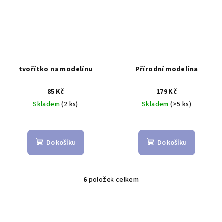
tvořítko na modelínu
Přírodní modelína
85 Kč
179 Kč
Skladem
(2 ks)
Skladem
(>5 ks)
Do košíku
Do košíku
6
položek celkem
O
v
l
á