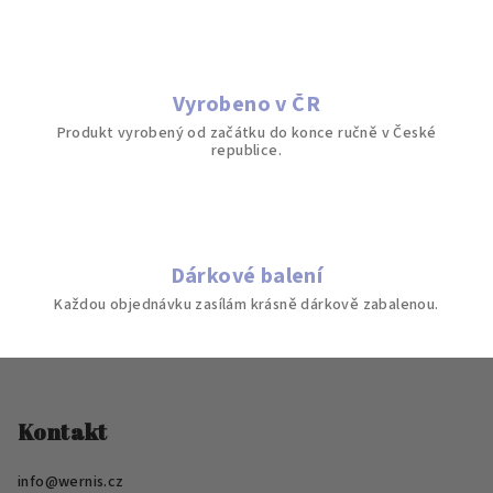
d
a
c
í
Vyrobeno v ČR
p
Produkt vyrobený od začátku do konce ručně v České
r
republice.
v
k
y
v
ý
Dárkové balení
p
Každou objednávku zasílám krásně dárkově zabalenou.
i
s
Z
u
á
p
Kontakt
a
info
@
wernis.cz