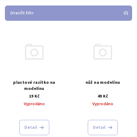
í
p
Otevřít filtr
r
V
o
ý
d
p
u
i
k
s
t
p
ů
r
plastové razítko na
nůž na modelínu
o
modelínu
d
19 Kč
49 Kč
Vyprodáno
Vyprodáno
u
k
t
Detail
Detail
ů