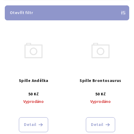
í
p
Otevřít filtr
r
V
o
ý
d
p
u
i
k
s
t
p
ů
r
Spille Andělka
Spille Brontosaurus
o
d
50 Kč
50 Kč
Vyprodáno
Vyprodáno
u
k
t
Detail
Detail
ů