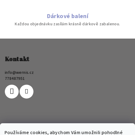
y
v
ý
Dárkové balení
p
Každou objednávku zasílám krásně dárkově zabalenou.
i
s
Z
u
á
p
Kontakt
a
info
@
wernis.cz
t
778487951
í
Informace pro vás
Používáme cookies, abychom Vám umožnili pohodlné