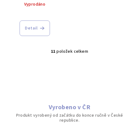
Vyprodáno
Detail
11
položek celkem
O
v
l
á
d
a
c
í
Vyrobeno v ČR
p
Produkt vyrobený od začátku do konce ručně v České
r
republice.
v
k