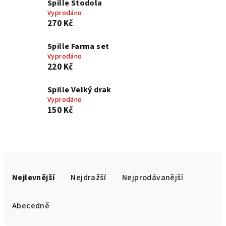
Spille Stodola
Vyprodáno
270 Kč
Spille Farma set
Vyprodáno
220 Kč
Spille Velký drak
Vyprodáno
150 Kč
Ř
a
Nejlevnější
Nejdražší
Nejprodávanější
z
e
Abecedně
n