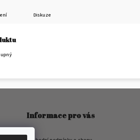
ení
Diskuze
oduktu
tupný
Informace pro vás
FAQ