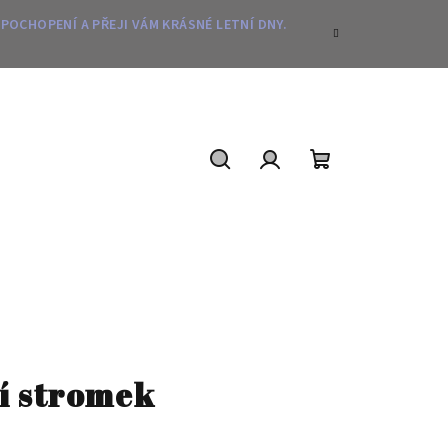
 POCHOPENÍ A PŘEJI VÁM KRÁSNÉ LETNÍ DNY.
Hledat
Přihlášení
Nákupní
košík
ní stromek