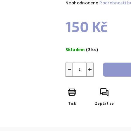
Průměrné
Neohodnoceno
Podrobnosti h
hodnocení
produktu
150 Kč
je
0,0
z
Měrná
5
cena:
Skladem
(3 ks)
hvězdiček.
−
+
Tisk
Zeptat se