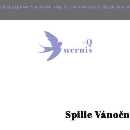
 VAŠE OBJEDNÁVKY ODBAVÍM IHNED PO SVÉM NÁVRATU. DĚKUJI VÁM ZA
Spille Vánoč