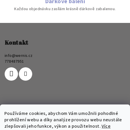
Dárkové balení
Každou objednávku zasílám krásně dárkově zabalenou.
Z
á
p
Kontakt
a
info
@
wernis.cz
t
778487951
í
Informace pro vás
Používáme cookies, abychom Vám umožnili pohodlné
prohlížení webu a díky analýze provozu webu neustále
FAQ
zlepšovali jeho funkce, výkon a použitelnost.
Více