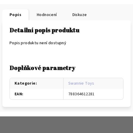
Popis
Hodnocení
Diskuze
Detailní popis produktu
Popis produktu není dostupný
Doplňkové parametry
Kategorie
:
Swannie Toys
EAN
:
788364612281
Z
á