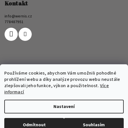
p
Kontakt
a
info
@
wernis.cz
t
778487951
í
Informace pro vás
Používáme cookies, abychom Vám umožnili pohodlné
prohlížení webu a díky analýze provozu webu neustále
FAQ
zlepšovali jeho funkce, výkon a použitelnost.
Více
Obchodní podmínky e-shopu Wernis
informací
Podmínky ochrany osobních údajů
Nastavení
Copyright 2026
Wernis
. Všechna práva vyhrazena.
Upravit
nastavení cookies
Odmítnout
Souhlasím