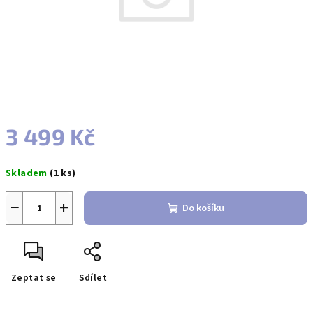
3 499 Kč
Měrná
Skladem
(1 ks)
cena:
−
+
Do košíku
Zeptat se
Sdílet