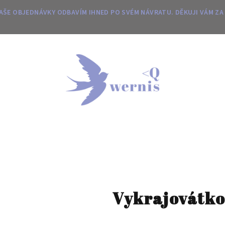
 VAŠE OBJEDNÁVKY ODBAVÍM IHNED PO SVÉM NÁVRATU. DĚKUJI VÁM ZA
Vykrajovátko