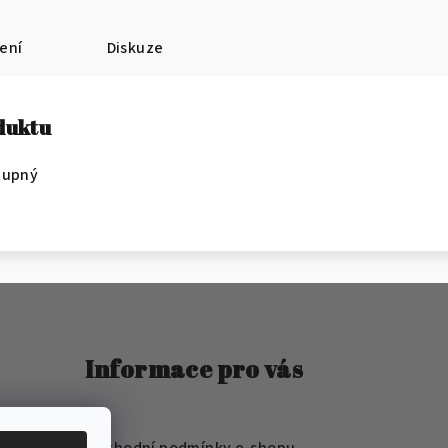
ení
Diskuze
oduktu
tupný
Informace pro vás
FAQ