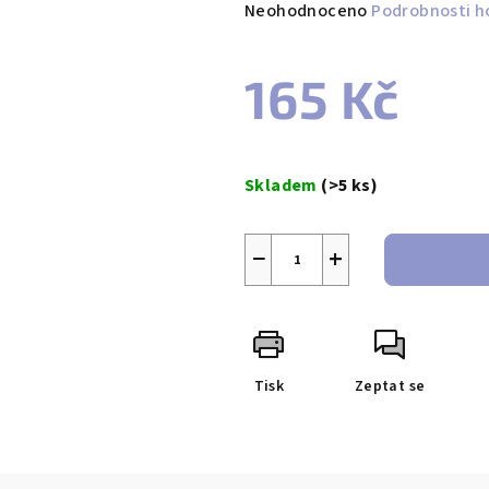
Průměrné
Neohodnoceno
Podrobnosti h
hodnocení
produktu
165 Kč
je
0,0
z
Měrná
5
cena:
Skladem
(>5 ks)
hvězdiček.
−
+
Tisk
Zeptat se