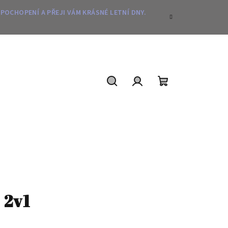
 POCHOPENÍ A PŘEJI VÁM KRÁSNÉ LETNÍ DNY.
Hledat
Přihlášení
Nákupní
košík
 2v1