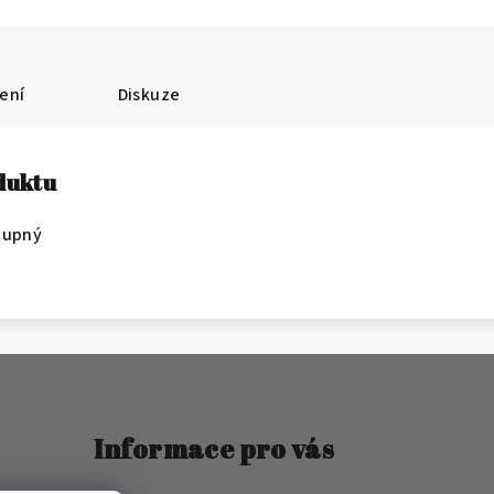
ení
Diskuze
oduktu
tupný
Informace pro vás