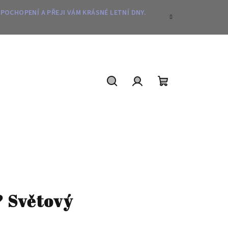
 POCHOPENÍ A PŘEJI VÁM KRÁSNÉ LETNÍ DNY.
Hledat
Přihlášení
Nákupní
košík
? Světový