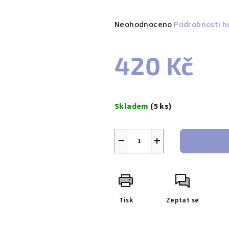
Průměrné
Neohodnoceno
Podrobnosti h
hodnocení
produktu
420 Kč
je
0,0
z
Měrná
5
cena:
Skladem
(5 ks)
hvězdiček.
−
+
Tisk
Zeptat se