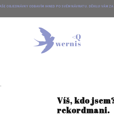
 VAŠE OBJEDNÁVKY ODBAVÍM IHNED PO SVÉM NÁVRATU. DĚKUJI VÁM ZA
.
Víš, kdo jsem
rekordmani.