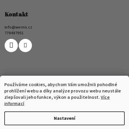
á
p
Kontakt
a
info
@
wernis.cz
t
778487951
í
Informace pro vás
Používáme cookies, abychom Vám umožnili pohodlné
prohlížení webu a díky analýze provozu webu neustále
FAQ
zlepšovali jeho funkce, výkon a použitelnost.
Více
Obchodní podmínky e-shopu Wernis
informací
Podmínky ochrany osobních údajů
Nastavení
Copyright 2026
Wernis
. Všechna práva vyhrazena.
Upravit