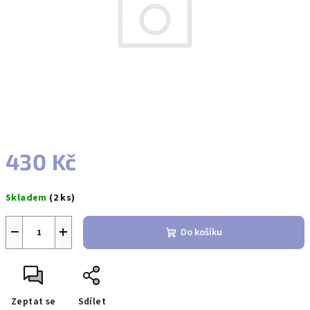
430 Kč
Měrná
Skladem
(2 ks)
cena:
−
+
Do košíku
Zeptat se
Sdílet