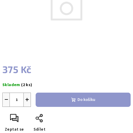
375 Kč
Měrná
Skladem
(2 ks)
cena:
−
+
Do košíku
Zeptat se
Sdílet