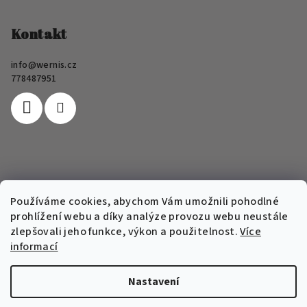
á
p
Kontakt
a
info
@
wernis.cz
t
778487951
í
Informace pro vás
Používáme cookies, abychom Vám umožnili pohodlné
prohlížení webu a díky analýze provozu webu neustále
FAQ
zlepšovali jeho funkce, výkon a použitelnost.
Více
Obchodní podmínky e-shopu Wernis
informací
Podmínky ochrany osobních údajů
Nastavení
Copyright 2026
Wernis
. Všechna práva vyhrazena.
Upravit