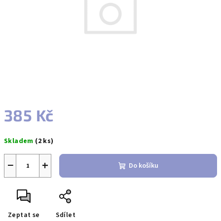
385 Kč
Měrná
Skladem
(2 ks)
cena:
−
+
Do košíku
Zeptat se
Sdílet