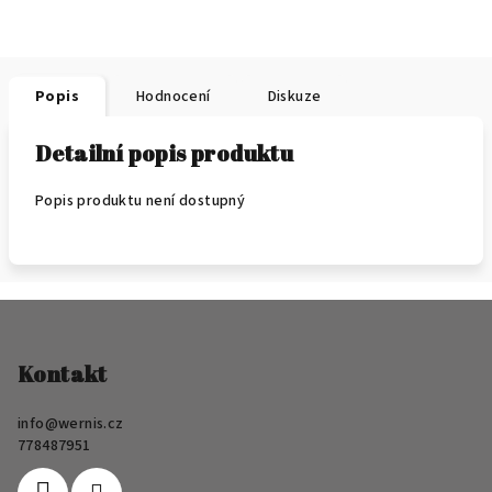
Popis
Hodnocení
Diskuze
Detailní popis produktu
Popis produktu není dostupný
Z
á
p
Kontakt
a
info
@
wernis.cz
t
778487951
í