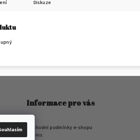
ení
Diskuze
oduktu
tupný
Informace pro vás
FAQ
Obchodní podmínky e-shopu
Souhlasím
Wernis