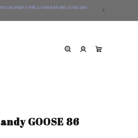
 POCHOPENÍ A PŘEJI VÁM KRÁSNÉ LETNÍ DNY.
Hledat
Přihlášení
Nákupní
košík
šandy GOOSE 86