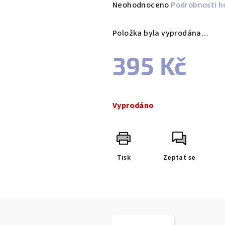
Průměrné
Neohodnoceno
Podrobnosti h
hodnocení
produktu
Položka byla vyprodána…
je
0,0
395 Kč
z
5
Měrná
hvězdiček.
cena:
Vyprodáno
Tisk
Zeptat se