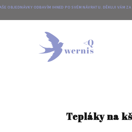
 VAŠE OBJEDNÁVKY ODBAVÍM IHNED PO SVÉM NÁVRATU. DĚKUJI VÁM ZA
Tepláky na k