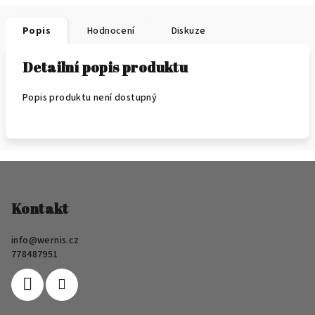
Popis
Hodnocení
Diskuze
Detailní popis produktu
Popis produktu není dostupný
Z
á
p
Kontakt
a
info
@
wernis.cz
t
778487951
í