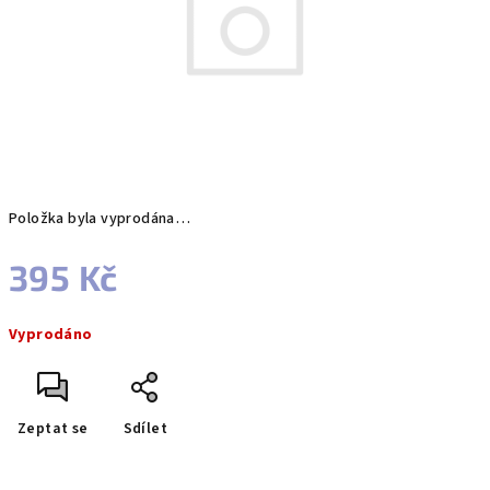
Položka byla vyprodána…
395 Kč
Měrná
Vyprodáno
cena:
Zeptat se
Sdílet