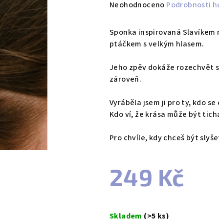
Průměrné
Neohodnoceno
Podrobnosti h
hodnocení
produktu
Sponka inspirovaná Slavíkem 
je
ptáčkem s velkým hlasem.
0,0
z
Jeho zpěv dokáže rozechvět srd
5
zároveň.
hvězdiček.
Vyráběla jsem ji pro ty, kdo se 
Kdo ví, že krása může být tich
Pro chvíle, kdy chceš být slyš
249 Kč
Měrná
cena:
Skladem
(>5 ks)