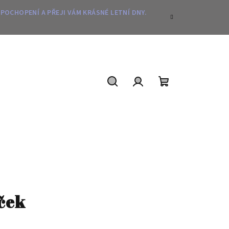
 POCHOPENÍ A PŘEJI VÁM KRÁSNÉ LETNÍ DNY.
Hledat
Přihlášení
Nákupní
košík
ček