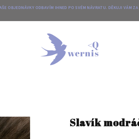
 VAŠE OBJEDNÁVKY ODBAVÍM IHNED PO SVÉM NÁVRATU. DĚKUJI VÁM ZA
Slavík modrá