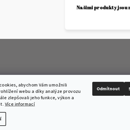
Našimi produkty jsou 
cookies, abychom Vám umožnili
Odmítnout
ohlížení webu a díky analýze provozu
le zlepšovali jeho funkce, výkon a
st.
Více informací
í
Copyright 2026
We