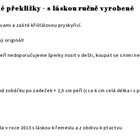
é překližky - s láskou ručně vyrobené
ami a zalité křišťálovou pryskyřicí.
ý originál!
í nedoporučujeme šperky nosit v dešti, koupat se s nimi neb
d zobáčku po zadeček + 2,5 cm peří (cca 6 cm celá délka i s p
la v roce 2013 s láskou k řemeslu a z obdivu k ptactvu.