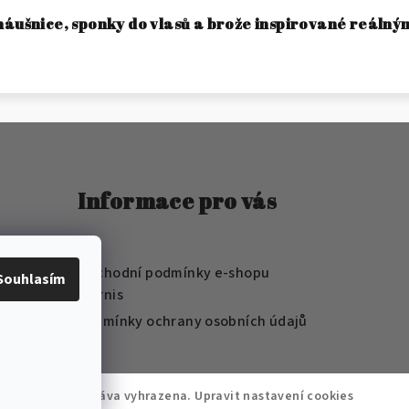
náušnice, sponky do vlasů a brože inspirované reálný
Informace pro vás
FAQ
Obchodní podmínky e-shopu
Souhlasím
Wernis
Podmínky ochrany osobních údajů
rnis
. Všechna práva vyhrazena.
Upravit nastavení cookies