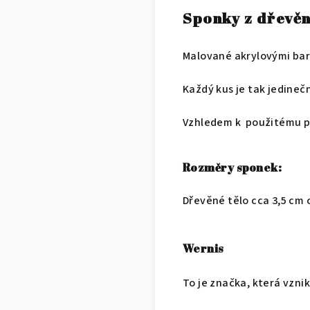
Sponky z dřevěn
Malované akrylovými barv
Každý kus je tak jedinečn
Vzhledem k použitému peř
Rozměry sponek:
Dřevěné tělo cca 3,5 cm o
Wernis
To je značka, která vznik