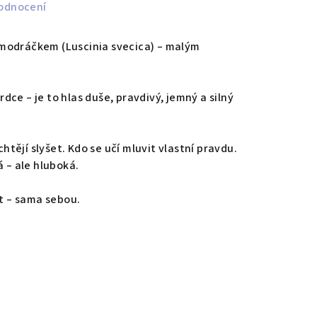
odnocení
modráčkem (Luscinia svecica) – malým
ce – je to hlas duše, pravdivý, jemný a silný
chtějí slyšet. Kdo se učí mluvit vlastní pravdu.
á – ale hluboká.
et – sama sebou.