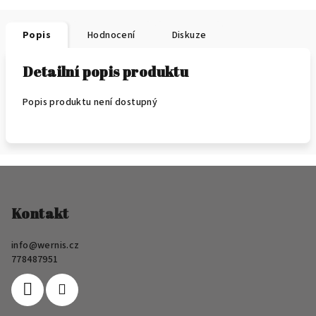
Popis
Hodnocení
Diskuze
Detailní popis produktu
Popis produktu není dostupný
Z
á
p
Kontakt
a
info
@
wernis.cz
t
778487951
í