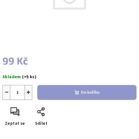
99 Kč
Měrná
Skladem
(>5 ks)
cena:
−
+
Do košíku
Zeptat se
Sdílet