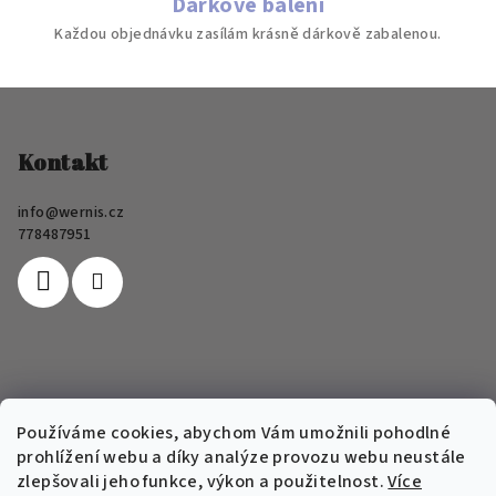
Dárkové balení
Každou objednávku zasílám krásně dárkově zabalenou.
Z
á
p
Kontakt
a
info
@
wernis.cz
t
778487951
í
Informace pro vás
Používáme cookies, abychom Vám umožnili pohodlné
prohlížení webu a díky analýze provozu webu neustále
FAQ
zlepšovali jeho funkce, výkon a použitelnost.
Více