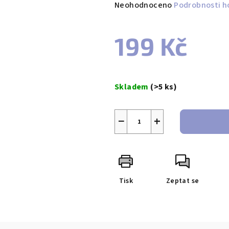
Průměrné
Neohodnoceno
Podrobnosti h
hodnocení
produktu
199 Kč
je
0,0
z
Měrná
5
cena:
Skladem
(>5 ks)
hvězdiček.
−
+
Tisk
Zeptat se