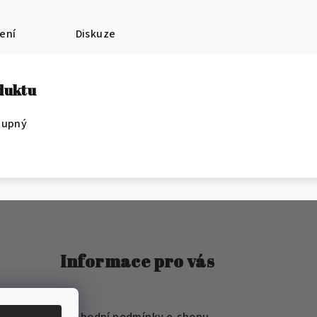
ení
Diskuze
oduktu
tupný
Informace pro vás
FAQ