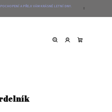
 POCHOPENÍ A PŘEJI VÁM KRÁSNÉ LETNÍ DNY.
Hledat
Přihlášení
Nákupní
košík
rdelník