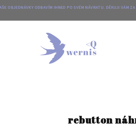
 VAŠE OBJEDNÁVKY ODBAVÍM IHNED PO SVÉM NÁVRATU. DĚKUJI VÁM ZA
rebutton náh