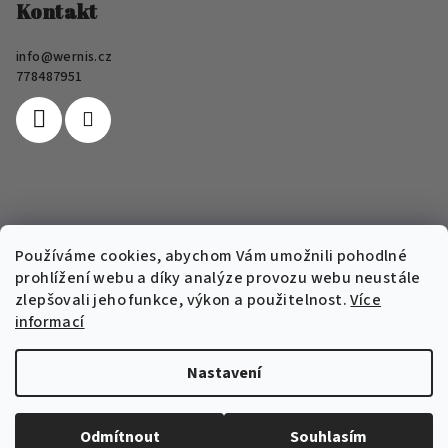
p
Kontakt
a
info
@
wernis.cz
t
778487951
í
Informace pro vás
Používáme cookies, abychom Vám umožnili pohodlné
prohlížení webu a díky analýze provozu webu neustále
FAQ
zlepšovali jeho funkce, výkon a použitelnost.
Více
Obchodní podmínky e-shopu Wernis
informací
Podmínky ochrany osobních údajů
Nastavení
Copyright 2026
Wernis
. Všechna práva vyhrazena.
Upravit
nastavení cookies
Odmítnout
Souhlasím