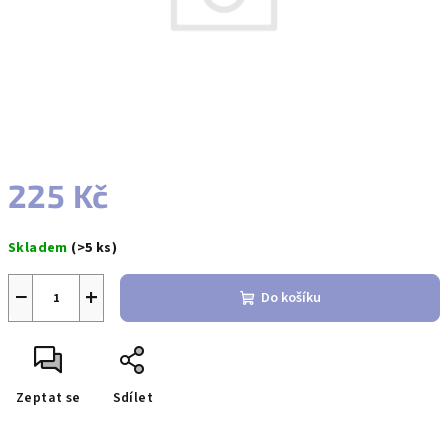
225 Kč
Měrná
Skladem
(>5 ks)
cena:
−
+
Do košíku
Zeptat se
Sdílet