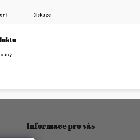
ení
Diskuze
oduktu
tupný
Informace pro vás