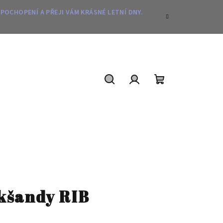
 POCHOPENÍ A PŘEJI VÁM KRÁSNÉ LETNÍ DNY.
Hledat
Přihlášení
Nákupní
košík
kšandy RIB