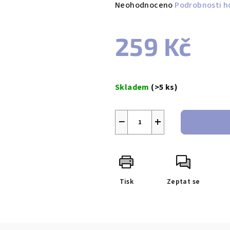
Průměrné
Neohodnoceno
Podrobnosti h
hodnocení
produktu
259 Kč
je
0,0
z
Měrná
5
cena:
Skladem
(>5 ks)
hvězdiček.
−
+
Tisk
Zeptat se