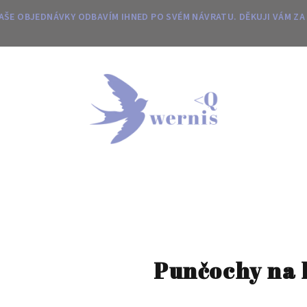
 VAŠE OBJEDNÁVKY ODBAVÍM IHNED PO SVÉM NÁVRATU. DĚKUJI VÁM ZA
Punčochy na 