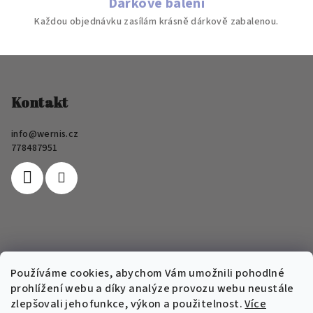
Dárkové balení
Každou objednávku zasílám krásně dárkově zabalenou.
Z
á
p
Kontakt
a
info
@
wernis.cz
t
778487951
í
Informace pro vás
Používáme cookies, abychom Vám umožnili pohodlné
prohlížení webu a díky analýze provozu webu neustále
FAQ
zlepšovali jeho funkce, výkon a použitelnost.
Více