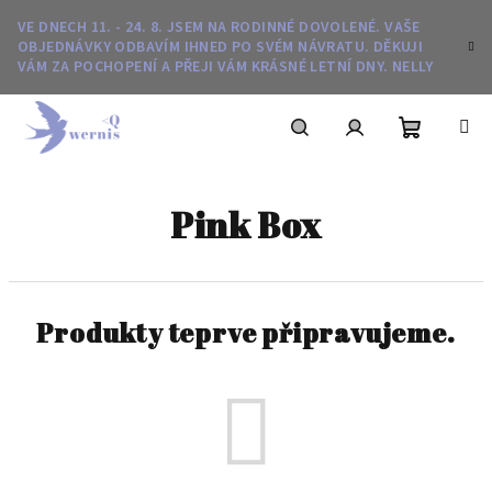
Přejít
VE DNECH 11. - 24. 8. JSEM NA RODINNÉ DOVOLENÉ. VAŠE
na
OBJEDNÁVKY ODBAVÍM IHNED PO SVÉM NÁVRATU. DĚKUJI
obsah
VÁM ZA POCHOPENÍ A PŘEJI VÁM KRÁSNÉ LETNÍ DNY. NELLY
Nákupní
Hledat
Přihlášení
Pink Box
košík
Produkty teprve připravujeme.