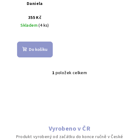
r
Daniela
o
d
355 Kč
Skladem
(4 ks)
u
k
t
Do košíku
ů
1
položek celkem
O
v
l
á
d
a
c
í
Vyrobeno v ČR
p
Produkt vyrobený od začátku do konce ručně v České