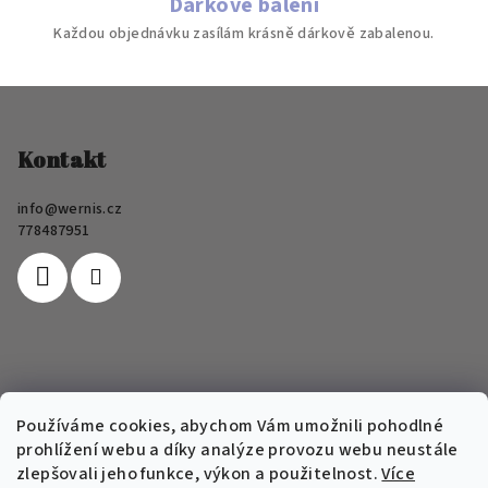
Dárkové balení
Každou objednávku zasílám krásně dárkově zabalenou.
Z
á
p
Kontakt
a
info
@
wernis.cz
t
778487951
í
Informace pro vás
Používáme cookies, abychom Vám umožnili pohodlné
prohlížení webu a díky analýze provozu webu neustále
FAQ
zlepšovali jeho funkce, výkon a použitelnost.
Více