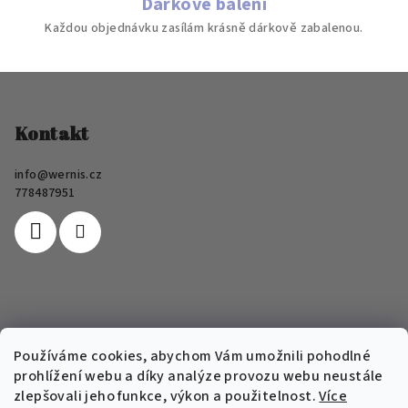
Dárkové balení
Každou objednávku zasílám krásně dárkově zabalenou.
Z
á
p
Kontakt
a
info
@
wernis.cz
t
778487951
í
Informace pro vás
Používáme cookies, abychom Vám umožnili pohodlné
prohlížení webu a díky analýze provozu webu neustále
FAQ
zlepšovali jeho funkce, výkon a použitelnost.
Více