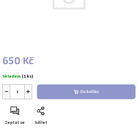
650 Kč
Měrná
Skladem
(1 ks)
cena:
−
+
Do košíku
Zeptat se
Sdílet