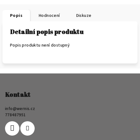
Popis
Hodnocení
Diskuze
Detailní popis produktu
Popis produktu není dostupný
Z
á
p
Kontakt
a
info
@
wernis.cz
t
778487951
í