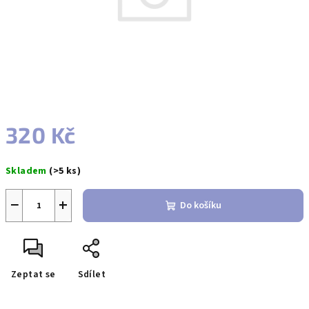
320 Kč
Měrná
Skladem
(>5 ks)
cena:
−
+
Do košíku
Zeptat se
Sdílet