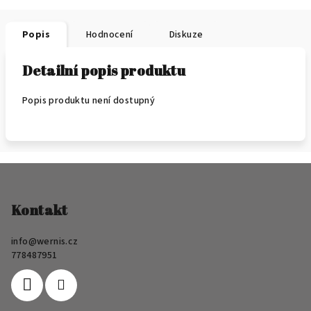
Popis
Hodnocení
Diskuze
Detailní popis produktu
Popis produktu není dostupný
Z
á
p
Kontakt
a
info
@
wernis.cz
t
778487951
í