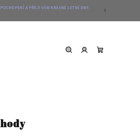
 POCHOPENÍ A PŘEJI VÁM KRÁSNÉ LETNÍ DNY.
Hledat
Přihlášení
Nákupní
košík
ohody