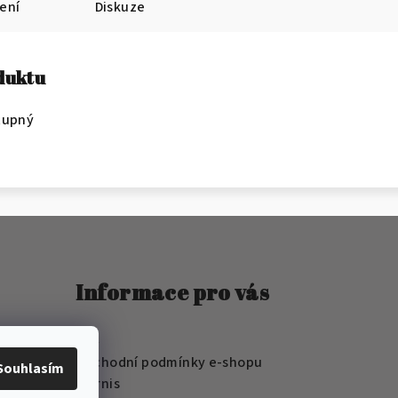
ení
Diskuze
oduktu
tupný
Informace pro vás
FAQ
Obchodní podmínky e-shopu
Souhlasím
Wernis