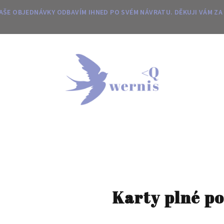
 VAŠE OBJEDNÁVKY ODBAVÍM IHNED PO SVÉM NÁVRATU. DĚKUJI VÁM ZA
Karty plné p