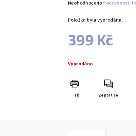
Průměrné
Neohodnoceno
Podrobnosti h
hodnocení
produktu
Položka byla vyprodána…
je
0,0
399 Kč
z
5
Měrná
hvězdiček.
cena:
Vyprodáno
Tisk
Zeptat se