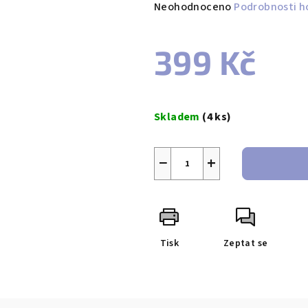
Průměrné
Neohodnoceno
Podrobnosti h
hodnocení
produktu
399 Kč
je
0,0
z
Měrná
5
cena:
Skladem
(4 ks)
hvězdiček.
−
+
Tisk
Zeptat se