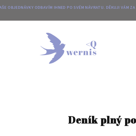
 VAŠE OBJEDNÁVKY ODBAVÍM IHNED PO SVÉM NÁVRATU. DĚKUJI VÁM ZA
Deník plný po