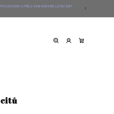
 POCHOPENÍ A PŘEJI VÁM KRÁSNÉ LETNÍ DNY.
Hledat
Přihlášení
Nákupní
košík
citů