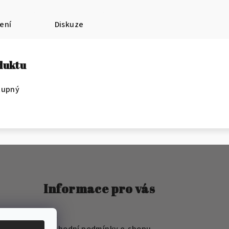
ení
Diskuze
oduktu
tupný
Informace pro vás
FAQ