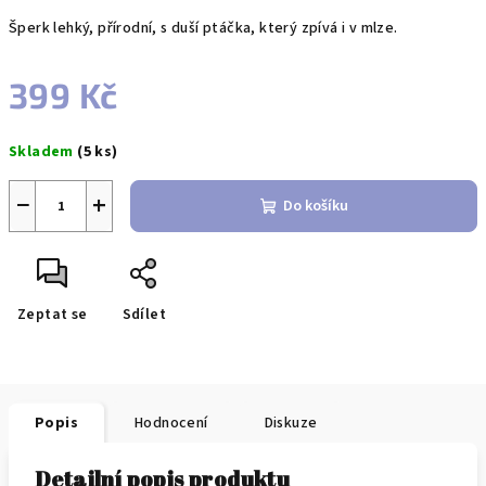
Šperk lehký, přírodní, s duší ptáčka, který zpívá i v mlze.
399 Kč
Měrná
Skladem
(5 ks)
cena:
−
+
Do košíku
Zeptat se
Sdílet
Popis
Hodnocení
Diskuze
Detailní popis produktu