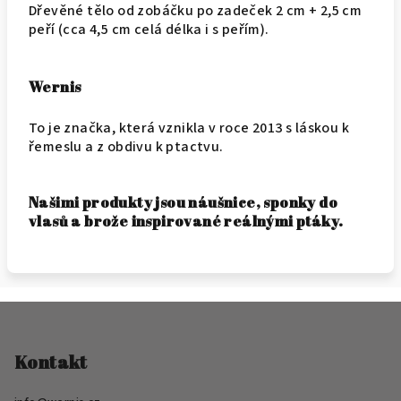
Dřevěné tělo od zobáčku po zadeček 2 cm + 2,5 cm
peří (cca 4,5 cm celá délka i s peřím).
Wernis
To je značka, která vznikla v roce 2013 s láskou k
řemeslu a z obdivu k ptactvu.
Našimi produkty jsou náušnice, sponky do
vlasů a brože inspirované reálnými ptáky.
Z
á
p
Kontakt
a