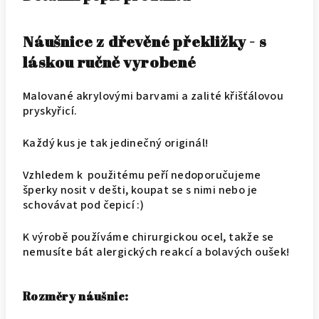
Náušnice z dřevěné překližky - s
láskou ručně vyrobené
Malované akrylovými barvami a zalité křišťálovou
pryskyřicí.
Každý kus je tak jedinečný originál!
Vzhledem k použitému peří nedoporučujeme
šperky nosit v dešti, koupat se s nimi nebo je
schovávat pod čepicí :)
K výrobě používáme chirurgickou ocel, takže se
nemusíte bát alergických reakcí a bolavých oušek!
Rozměry náušnic: