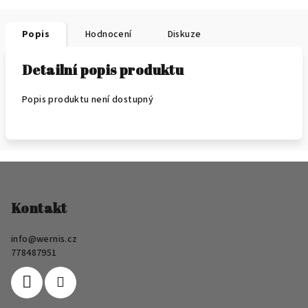
Popis
Hodnocení
Diskuze
Detailní popis produktu
Popis produktu není dostupný
Z
á
p
Kontakt
a
info
@
wernis.cz
t
778487951
í