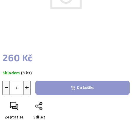
260 Kč
Měrná
Skladem
(3 ks)
cena:
−
+
Do košíku
Zeptat se
Sdílet